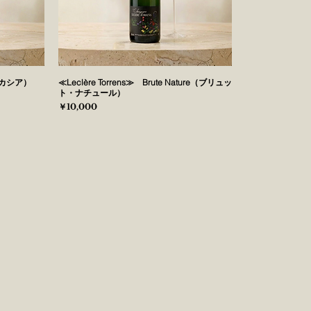
（アカシア）
≪Leclère Torrens≫ Brute Nature（ブリュッ
ト・ナチュール）
価格
￥10,000