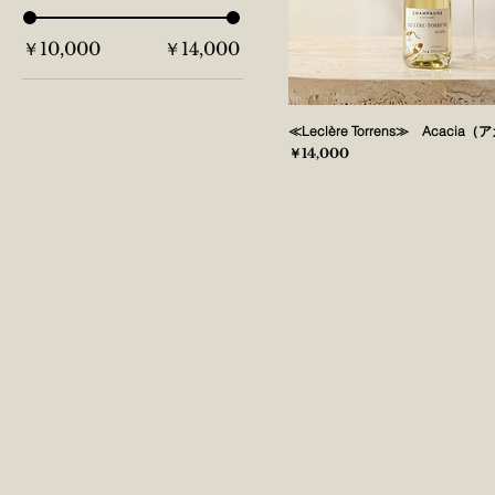
￥10,000
￥14,000
≪Leclère Torrens≫ Acacia
価格
￥14,000