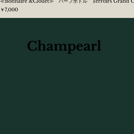
≪Bonnaire &Clouet≫ ハーフボトル Terroirs Grand Cru
価格
￥7,000
Champearl