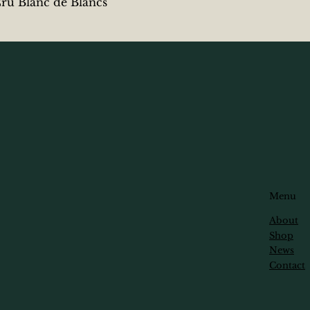
クイックビュー
 Blanc de Blancs
Menu
About
Shop
News
Contact