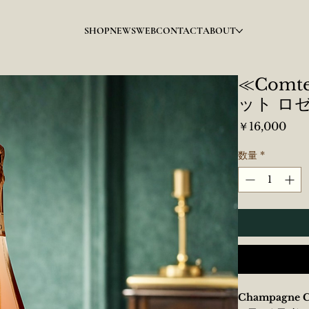
SHOP
NEWS
WEB
CONTACT
ABOUT
≪Comte
ット ロゼ
価
￥16,000
格
数量
*
Champagne