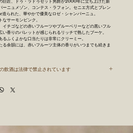
の巨匠、ドゥ・ラドゥセット男爵が2000年に立ち上げた新
パーニュメゾン、コンテス・ラフォン。セニエ方式とブレン
te造られた、華やかで優美なロゼ・シャンパーニュ。
トなサーモンピンク。
、イチゴなどの赤いフルーツやブルーベリーなどの黒いフル
広い香りのパレットが感じられるリッチで熟したブーケ。
あるふくよかな口当たりは非常にクリーミー。
たる余韻には、赤いフルーツ主体の香りがいつまでも続きま
データ
ut（ドサージュ 9g/ℓ）
者の飲酒は法律で禁止されています
：
Pinot Noir 80％、Chardonnay 20％
ルネ
～10℃
セニエ方式とブレンド方式を併用して造られた、華やかで優
シャンパーニュ
0ml
、ドゥ・ラドゥセット男爵が手掛ける極上のシャンパーニ
とブレンド方式を両用して造られた、華やかで優美なロゼ・
。