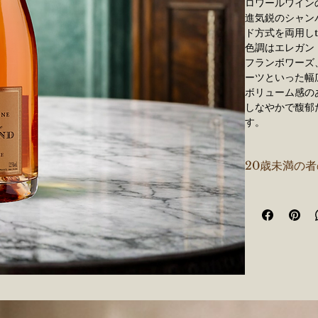
ロワールワイン
進気鋭のシャン
ド方式を両用し
色調はエレガン
フランボワーズ
ーツといった幅
ボリューム感の
しなやかで馥郁
す。
シャンパーニュ
甘辛度：
Br
20歳未満の
セパージュ
地方：
エペ
供出温度：
8
特記事項：
美なロゼ・
内容量：
75
ロワールの名門
ュ。セニエ方式
シャンパーニュ