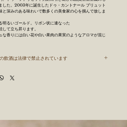
ました。2003年に誕生したドゥ・カントナール ブリュット
味と深みのある味わいで数多くの美食家の心を掴んで放しま
る明るいゴールド。リボン状に連なった
続して立ち昇ります。
ュな香りには白い花や白い果肉の果実のようなアロマが混じ
。
リっとした口当たりで、フルーティーでフローラル、ミネラ
いです。爽やかな余韻には、ほんのりと蜂蜜香が感じられま
者の飲酒は法律で禁止されています
データ
ut（ドサージュ 10g/ℓ）
ン：
直近3年分のブレンド
：
Chardonnay 60％、Pinot Noir 30％、Meunier 10％
ルネ
～10℃
0ml
、ドゥ・ラドゥセット男爵が手掛ける極上のシャンパーニ