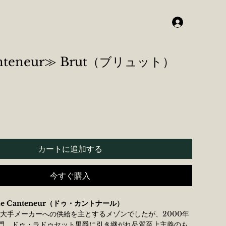
anteneur≫ Brut（ブリュット）
カートに追加する
今すぐ購入
 de Canteneur（ドゥ・カントナール）
業。大手メーカーへの供給を主とするメゾンでしたが、2000年
門、ドゥ・ラドゥセット男爵に引き継がれ品質至上主義のも