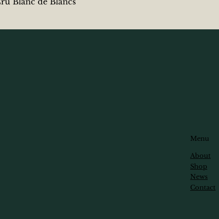
クイックビュー
 Blanc de Blancs
Menu
About
Shop
News
Contact