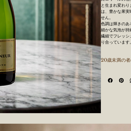
と生まれ変わり
は、豊かな果実
せん。
色調は輝きのあ
細かな気泡が持
繊細でフレッシ
り合っています
調和の取れたキ
ル感豊かな味わ
20歳未満の
す。
シャンパーニュ
甘辛度：
Br
ベースワイ
セパージュ
地方：
エペ
供出温度：
8
内容量：
75
ロワールの名門
ュ。