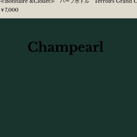
≪Bonnaire &Clouet≫ ハーフボトル Terroirs Grand Cru
価格
￥7,000
Champearl