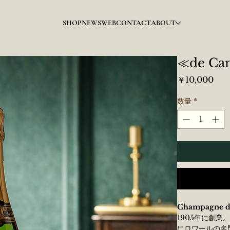
SHOP
NEWS
WEB
CONTACT
ABOUT
≪de C
価
￥10,000
格
数量
*
Champagne
1905年に創
にロワールの名