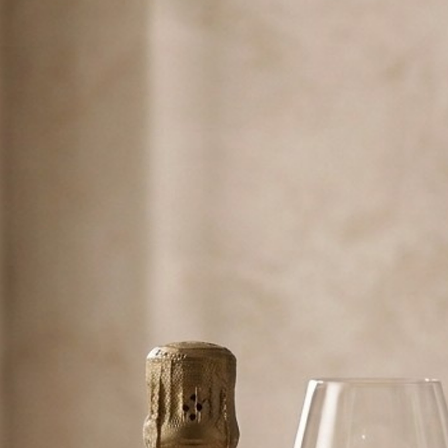
甘辛度
：Extra 
ベースワイン
：
瓶内熟成
：4年
産地
：Monthel
供出温度
：10〜
特記事項
：樹齢
白い果実、焼き
ンパーニュ。
熟成の深みと透