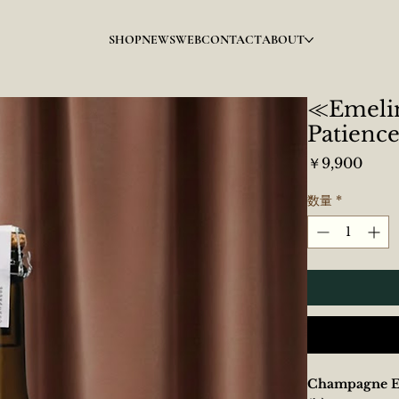
SHOP
NEWS
WEB
CONTACT
ABOUT
≪Emeli
Patie
価
￥9,900
格
数量
*
Champagne