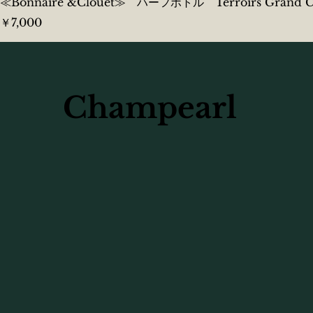
≪Bonnaire &Clouet≫ ハーフボトル Terroirs Grand Cru
価格
￥7,000
Champearl