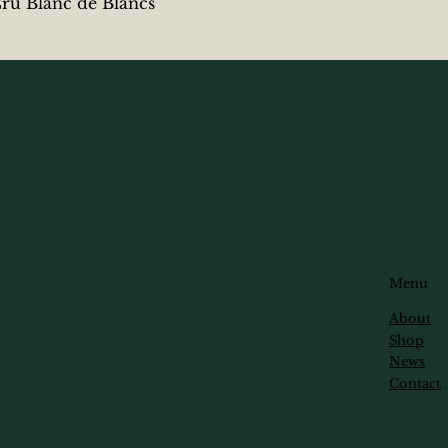
クイックビュー
 Blanc de Blancs
Menu
About
Shop
News
Contact