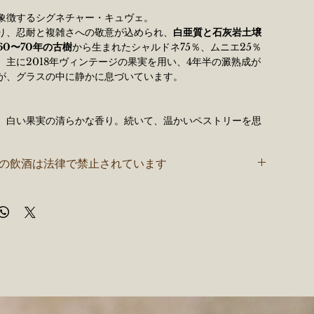
象徴するシグネチャー・キュヴェ。
り、忍耐と複雑さへの敬意が込められ、
白亜質と石灰岩土壌
0〜70年の古樹
から生まれたシャルドネ75％、ムニエ25％
。主に2018年ヴィンテージの果実を用い、4年半の澱熟成が
が、グラスの中に静かに息づいています。
、白い果実の清らかな香り。続いて、温かいペストリーを思
リオッシュのニュアンスがふわりと重なり、香りのレイヤー
けていきます。さらに進むと、ヘーゼルナッツやトーストア
者の飲酒は法律で禁止されています
なタッチが姿を現し、熟成がもたらす静かな深みが感じられ
気あるフレッシュさと丸みが見事に調和。口内を包み込む質
せるほど滑らかで、きめ細かいミネラルが味わいを支えてい
洗練された芳香の余韻が長く続き、一口ごとに静かに表情を
ヴェです。
データ
ャルドネ75％、ムニエ25％