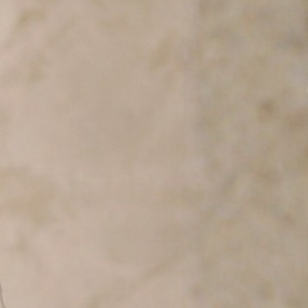
Brut（3 g/L）
2018年
半
on（Coteaux Sud d’Epernay）
13℃
60〜70年の古木によるブレンド
菓子、ナッツの優雅な層が響き合う、静謐なバランスのシャ
明感を同時に感じさせる、メゾンの精神を映した一本です。