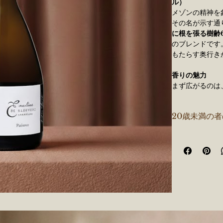
ル）
メゾンの精神を
その名が示す通
に根を張る樹齢6
のブレンドです
もたらす奥行き
香りの魅力
まず広がるのは
わせる繊細なブ
が柔らかくほど
20歳未満の
ーモンドの微細
ます。
味わいの特徴
口当たりは、活
感は、絹を思わ
ます。後味には
変えていくキュ
シャンパーニュ
セパージュ
：シ