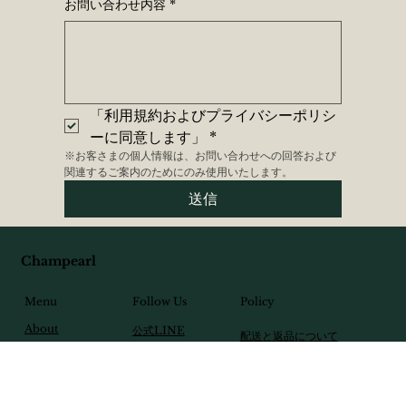
お問い合わせ内容
*
「利用規約およびプライバシーポリシ
ーに同意します」
*
※お客さまの個人情報は、お問い合わせへの回答および
関連するご案内のためにのみ使用いたします。
送信
Champearl
Follow Us
Menu
Policy
About
​公式LINE
配送と返品について
Shop
Instagram
個人情報の取り扱い
News
Facebook
特定商取引に基づく表記
Contact
​よくある質問