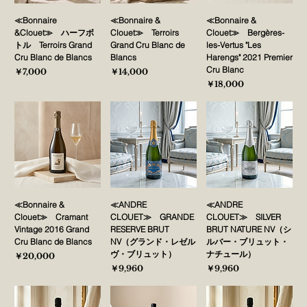
≪Bonnaire
≪Bonnaire &
≪Bonnaire &
&Clouet≫ ハーフボ
Clouet≫ Terroirs
Clouet≫ Bergères-
トル Terroirs Grand
Grand Cru Blanc de
les-Vertus "Les
Cru Blanc de Blancs
Blancs
Harengs" 2021 Premier
Cru Blanc
価格
価格
￥7,000
￥14,000
価格
￥18,000
≪Bonnaire &
≪ANDRE
≪ANDRE
Clouet≫ Cramant
CLOUET≫ GRANDE
CLOUET≫ SILVER
Vintage 2016 Grand
RESERVE BRUT
BRUT NATURE NV（シ
Cru Blanc de Blancs
NV（グランド・レゼル
ルバー・ブリュット・
ヴ・ブリュット）
ナチュール）
価格
￥20,000
価格
価格
￥9,960
￥9,960