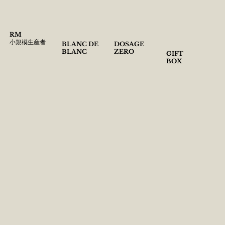
RM
​小規模生産者
BLANC DE
DOSAGE
BLANC
ZERO
GIFT
​BOX
Check
Check
Check
Check