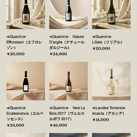
≪Guenin≫
≪Guenin≫ Nature
≪Guenin≫
Effloraison（エフロレ
D’argile（ナチュール
Liliale（リリアル）
ゾン）
ダルジール）
価格
￥20,000
価格
価格
￥20,000
￥24,000
≪Guenin≫
≪Guenin≫ Vers Le
≪Leclère Torrens≫
Erubescence（エルベ
Bois 2017（ヴェルス
Acacia（アカシア）
ッセンス）
ルボワ 2017）
価格
￥14,000
価格
価格
￥24,000
￥46,000