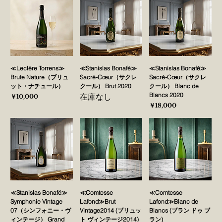
≪Leclère Torrens≫
≪Stanislas Bonafé≫
≪Stanislas Bonafé≫
Brute Nature（ブリュ
Sacré-Cœur（サクレ
Sacré-Cœur（サクレ
ット・ナチュール）
クール） Brut 2020
クール） Blanc de
Blancs 2020
在庫なし
価格
￥10,000
価格
￥18,000
≪Stanislas Bonafé≫
≪Comtesse
≪Comtesse
Symphonie Vintage
Lafond≫Brut
Lafond≫Blanc de
07（シンフォニー・ヴ
Vintage2014 (ブリュッ
Blancs (ブラン ドゥ ブ
ィンテージ） Grand
ト ヴィンテージ2014)
ラン)