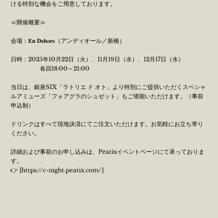
ける特別な機会をご用意しております。
≪開催概要≫
会場：𝐄𝐧 𝐃𝐞𝐡𝐨𝐫𝐬（アンディオール／新橋）
日時：2025年10月22日（火）、11月19日（水）、12月17日（水）
各回18:00～21:00
当日は、銀座SIX「ラトリエ ド オト」より特別にご提供いただくスペシャ
ルアミューズ「フォアグラのシュゼット」もご堪能いただけます。（事前
申込制）
ドリンクはすべて現地決済にてご注文いただけます。お気軽にお立ち寄り
ください。
詳細および事前のお申し込みは、Peatixイベントページにて承っておりま
す。
👉 [
https://c-night.peatix.com/]