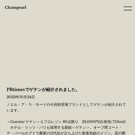
Champearl
PRtimesでゲナンが紹介されました。
2023年10月24日
ノエル・ア・ラ・モードの今回初登場ブランドとしてゲナンが紹介されて
います。
＜Guenin/ゲナン＞エフロレゾン 80点限り 22,000円(白発泡/750ml)
ホテル・リッツ・パリも採用する新鋭＜ゲナン＞。オーブ県コート・
デ・バールのブドウ農家の11代目が立ち上げた新進気鋭のメゾン。花の開