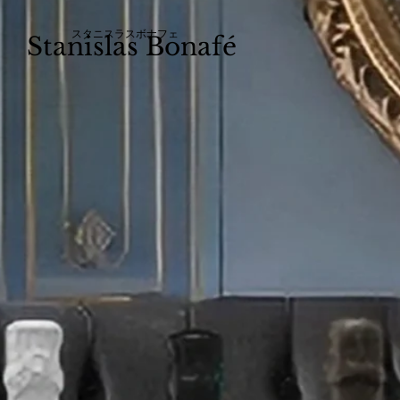
スタニスラスボナフェ
Stanislas Bonafé